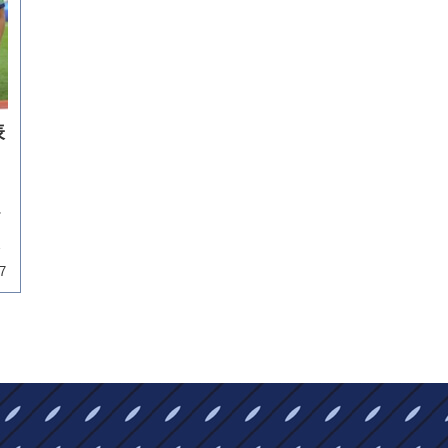
表
。
に
ク
大
7