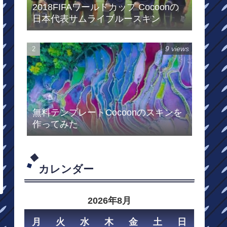
2018FIFAワールドカップ Cocoonの
日本代表サムライブルースキン
9 views
無料テンプレートCocoonのスキンを
作ってみた
カレンダー
2026年8月
月
火
水
木
金
土
日