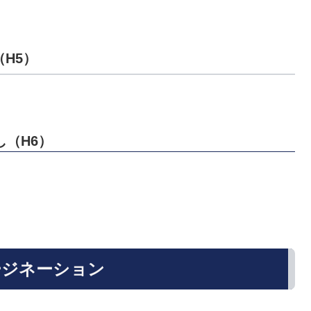
（H5）
し（H6）
ージネーション