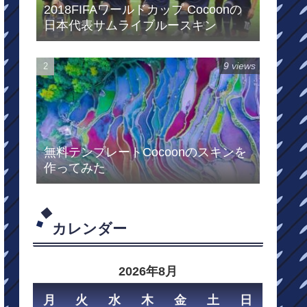
2018FIFAワールドカップ Cocoonの
日本代表サムライブルースキン
9 views
無料テンプレートCocoonのスキンを
作ってみた
カレンダー
2026年8月
月
火
水
木
金
土
日