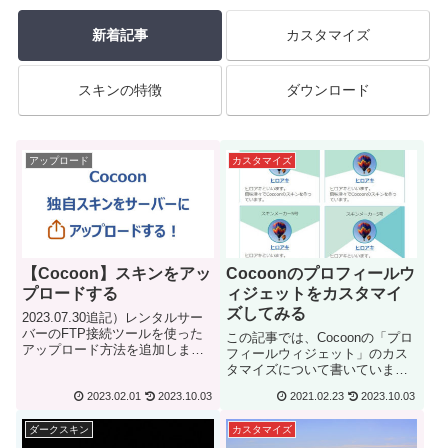
新着記事
カスタマイズ
スキンの特徴
ダウンロード
アップロード
カスタマイズ
【Cocoon】スキンをアッ
Cocoonのプロフィールウ
プロードする
ィジェットをカスタマイ
ズしてみる
2023.07.30追記）レンタルサー
バーのFTP接続ツールを使った
この記事では、Cocoonの「プロ
アップロード方法を追加しまし
フィールウィジェット」のカス
た。独自スキンをアップロード
タマイズについて書いていま
（エックスサーバー）独自スキ
す。ぜひ参考にしてください！
2023.02.01
2023.10.03
2021.02.23
2023.10.03
ンをアップロード（ロリポッ
ここでは、「カラフルライン」
プ）この記事では、Cocoonのテ
のスキンを例として説明してい
ーマファイルに同梱されてい
ダークスキン
カスタマイズ
ますが、他のスキンや、スキン
な...