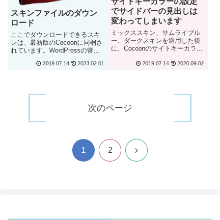
サイトキーカラーの設定
でサイドバーの見出しは
スキンファイルのダウン
変わってしまいます
ロード
ミックススキン、サムライブル
ここでダウンロードできるスキ
ー、ダークスキンを適用した後
ンは、最新版のCocoonに同梱さ
に、Cocoonのサイトキーカラー
れています。WordPressの管理
を設定すると、次のようにサイ
画面でCocoonのテンプレートを
2019.07.14
2023.02.01
2019.07.14
2020.09.02
ドバーの見出しの背景がサイト
追加すれば、設定するだけです
キーの色に変わります。サイト
ぐにスキンが使えるようになり
キーカラーを赤に設定した場合
ます。個別に、スキンのファイ
このままでもいいのであれば、
ルを入手したい場合は、各...
この記事を...
次のページ
1
次
2
へ