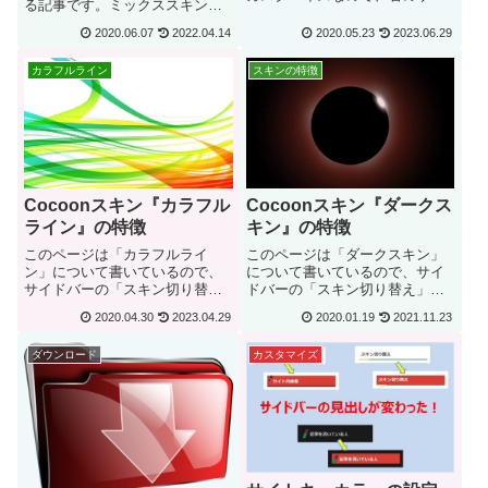
る記事です。ミックススキンの
ドバーにある「スキン切り替
カスタマイズなので、右のサイ
え」からカラフルラインを選択
2020.06.07
2022.04.14
2020.05.23
2023.06.29
ドバーにある「スキン切り替
してください。ただし、簡単に
え」からミックススキンを選択
カスタマイズできる方法が中心
カラフルライン
スキンの特徴
してください。ミックススキン
になるので、ご了承ください。
の別バージョンを作ってみまし
グローバルメニュー...
た。以前のバージョ...
Cocoonスキン『カラフル
Cocoonスキン『ダークス
ライン』の特徴
キン』の特徴
このページは「カラフルライ
このページは「ダークスキン」
ン」について書いているので、
について書いているので、サイ
サイドバーの「スキン切り替
ドバーの「スキン切り替え」か
え」から「カラフルライン」を
ら「ダークエンジ」、「ダーク
2020.04.30
2023.04.29
2020.01.19
2021.11.23
選択してください。前回のダー
ルリ」、「ダークカモノハ」を
クスキンからガラッと変わっ
選択してください。久々に気合
ダウンロード
カスタマイズ
て、マウスホバーが派手な「カ
い入れてスキンを作ってみまし
ラフルライン」というスキンを
た。ダークモードというのが流
作ってみました。この記...
行っている（？）...