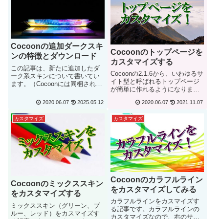
が適用されていない素の状態で
も、そのまま...
Cocoonの追加ダークスキ
Cocoonのトップページを
ンの特徴とダウンロード
カスタマイズする
この記事は、新たに追加したダ
Cocoonの2.1.6から、いわゆるサ
ーク系スキンについて書いてい
イト型と呼ばれるトップページ
ます。（Cocoonには同梱されて
が簡単に作れるようになりまし
いないスキンです）追加ダーク
た。今までは、トップページを
スキンの特徴既にCocoonに同梱
2020.06.07
2025.05.12
2020.06.07
2021.11.07
作るのは骨が折れるカスタマイ
済みのダークスキン（ダークエ
ズが必要だったんですが、
ンジ、ダークルリ、ダークカモ
カスタマイズ
カスタマイズ
Cocoonの設定でポチッポチッと
ノハ）は、背景が黒の暗色系と
するだけでトップページが完成
なっ...
し...
Cocoonのカラフルライン
Cocoonのミックススキン
をカスタマイズしてみる
をカスタマイズする
カラフルラインをカスマイズす
ミックススキン（グリーン、ブ
る記事です。カラフルラインの
ルー、レッド）をカスマイズす
カスタマイズなので、右のサイ